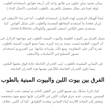
يمكن تشييد مبانٍ تتكون من طابق واحد إلى أربعة طوابق باستخدام الطوب.
(وقد قمنا في مقال منفصل بالتعريف بالطوب المناسب لأعمال البناء.)
يُنشأ الهيكل الرئيسي لهذه المنازل باستخدام الطوب، أما في بناء الأسقف في
إيران فعادةً ما تُستخدم المقاطع المعدنية والطوب على شكل أقواس. كما
يستخدم بعض البنّائين أسقف الجسور والبلوكات (Joist & Block).
يتمثل الفرق بين البيوت الطينية والبيوت المبنية بالطوب في مواجهة الزلازل في
أن البيوت الطينية ليست متينة بدرجة كبيرة، بينما تتمتع البيوت المبنية بالطوب
بقدرة أكبر على المقاومة. ومع ذلك، ولزيادة متانتها، من الضروري استخدام
جسور التسليح في الأساسات والأسقف.
في المباني المشيدة بالطوب، تُبنى الجدران الحاملة عادةً فوق بعضها البعض،
بينما تكون الجدران الفاصلة غالبًا هي نفسها هذه الجدران الحاملة.
الفرق بين بيوت اللبن والبيوت المبنية بالطوب
كما ذكرنا سابقًا، يتم تصنيع اللبن من الطين الخام ثم يُجفف تحت أشعة
الشمس. وبسبب عدم حرق قوالب اللبن في الأفران، فإنها تتمتع بقوة منخفضة
وتفتقر إلى المتانة اللازمة لبناء المباني متعددة الطوابق. كما أن اللبن، بخلاف