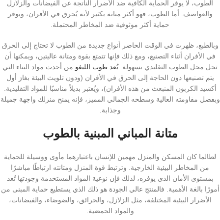
الطوب، لا يوفر الحماية الكافية ضد الأضرار الناتجة عن الفيضانات والزلازل
والعواصف. أما الطوب، فهو أكثر متانة بكثير لأنه يُحرق في الأفران، ويوفر
حماية أكثر موثوقية ضد المخاطر المحتملة.
وبالطبع، ظهرت في الوقت الحاضر أنواع جديدة من الطوب لا تحتاج إلى الحرق
في الأفران أثناء التصنيع، ومع ذلك فإنها تتمتع بقوة ومتانة عاليتين، ويمكنها أن
تحل محل الطوب التقليدي بسهولة.
يُعد طوب الليغو
من أحدث مواد البناء التي
يتم تصنيعها دون الحاجة إلى الحرق في الأفران (ودون تلويث البيئة بغاز أول
أكسيد الكربون المنبعث من هذه الأفران)، ويُعتبر بديلاً مناسبًا للمواد التقليدية.
وبفضل مقاومته العالية وسطحه الجمالي المميز، فإنه يمنح منزلك واجهة جميلة
وجذابة.
متانة المباني المبنية بالطوب
لطالما كان المسكن والمنزل مهمين للإنسان باعتبارهما مأوى ووسيلة للحماية
من المخاطر البيئية الخارجية. وترتبط قوة المنزل ومتانته ارتباطًا مباشرًا
بمستوى الأمان الذي يوفره، لذلك فإن نوعية المواد المستخدمة وجودتها تُعد
أمورًا بالغة الأهمية. فالمنتج عالي الجودة هو ذلك الذي يستطيع حماية المبنى من
الأضرار البيئية المختلفة، مثل الزلازل، والحرائق، والضوضاء، والفيضانات،
والمواد الحمضية.