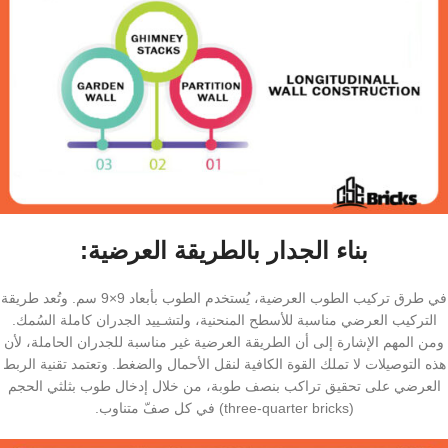
بناء الجدار بالطريقة العرضية:
في طرق تركيب الطوب العرضية، يُستخدم الطوب بأبعاد 9×9 سم. وتُعد طريقة
التركيب العرضي مناسبة للأسطح المنحنية، ولتشـييد الجدران كاملة السُمك.
ومن المهم الإشارة إلى أن الطريقة العرضية غير مناسبة للجدران الحاملة، لأن
هذه التوصيلات لا تملك القوة الكافية لنقل الأحمال والضغط. وتعتمد تقنية الربط
العرضي على تحقيق تراكب بنصف طوبة، من خلال إدخال طوب بثلثي الحجم
(three-quarter bricks) في كل صفّ متناوب.