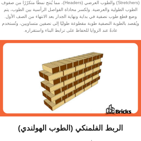
(Stretchers) والطوب العرضي (Headers)، مما يُنتج نمطًا متكرّرًا من صفوف
الطوب الطولية والعرضية. ولكسر محاذاة الفواصل الرأسية بين الطوب، يتم
وضع قطع طوب نصفية في بداية ونهاية الجدار بعد الانتهاء من الصف الأول.
ويُقصد بالطوبة النصفية طوبة مقطوعة طوليًا إلى نصفين متساويين، وتُستخدم
عادةً عند الزوايا للحفاظ على ترابط البناء واستقراره.
الربط الفلمنكي (الطوب الهولندي)