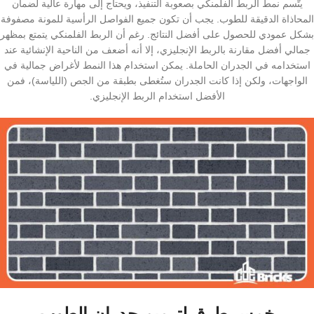
يتّسم نمط الربط الفلمنكي بصعوبة التنفيذ، ويحتاج إلى مهارة عالية لضمان
المحاذاة الدقيقة للطوب. يجب أن تكون جميع الفواصل الرأسية للمونة مصفوفة
بشكل عمودي للحصول على أفضل النتائج. رغم أن الربط الفلمنكي يتمتع بمظهر
جمالي أفضل مقارنة بالربط الإنجليزي، إلا أنه أضعف من الناحية الإنشائية عند
استخدامه في الجدران الحاملة. يمكن استخدام هذا النمط لأغراض جمالية في
الواجهات، ولكن إذا كانت الجدران ستُغطى بطبقة من الجص (اللياسة)، فمن
الأفضل استخدام الربط الإنجليزي.
خمس طرق لترميم جدران الطوب