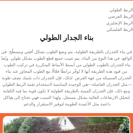
الربط الطولي
الربط العرضي
الربط الإنجليزي
الربط الفلمنكي
بناء الجدار الطولي
في بناء الجدران بالطريقة الطولية، يتم وضع الطوب بشكل أفقي ومسطّح. في
الواقع، في هذا النوع من البناء، يتم تثبيت جميع قطع الطوب بشكل طولي. ويُعدّ
بناء الجدران بالطوب الطولي من أبسط الأنماط المتكررة في تركيب الطوب.
من قيود هذه الطريقة أنها لا تُوفّر ترابطًا فعّالًا مع الطوب المجاور عند بناء
الجدران السميكة من جهة العرض. لذلك، فإن الجدران ذات سُمك نصف طوبة
—مثل الجدران الفاصلة—هي الوحيدة المناسبة لاستخدام تقنية الربط الطولي.
ومع ذلك، فإن الجدران المبنية بالطريقة الطولية لا تكون قوية بما فيه الكفاية
لتحمّل الارتفاعات العالية بشكل مستقل، ولهذا السبب فهي تحتاج إلى هياكل
داعمة مثل الأعمدة الطوبية لتوفير الاستقرار والدعم.