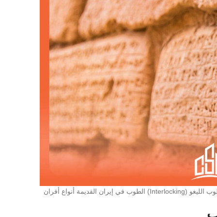
تتناول هذه المقالة تاريخ الطوب تحت العناوين التالية: من الطوب اليدوي إلى الطوب الليغو (Interlocking) الطوب في إيران القديمة أنواع أفران
ب