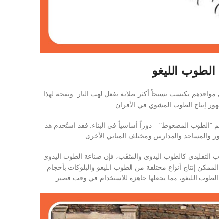
الطوب الليغو
واقدهم يكتسب نسيجاً أكثر صلابة بفعل لهب النار. ونتيجة لهذا
هور إنتاج الطوب المشوي في الأفران.
ه غالباً اسم "الطوب المضغوط" – دوراً أساسياً في البناء. فقد استُخدم هذا
صور والمساجد والمدارس ومختلف المباني الأخرى.
ب التقليدي كالطوب اليدوي والمثقّب، فإن صناعة الطوب اليدوي
ممكن إنتاج أنواع مختلفة من الطوب الليغو والبلوكات بأحجام
الطوب الليغو، مما يجعلها جاهزة للاستخدام في وقت قصير.