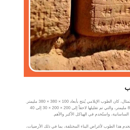
ب
لقد تم إنتاج الطوب بأشكال وأحجام مختلفة عبر العصور التاريخية. على سبيل المثال، كان الطوب الإيلامي يُنتج بأبعاد 100 × 380 × 380 مليمتر.
بالمقابل، خلال العصر الساساني، كانت أبعاد الطوب 440 × 440 × 70 إلى 80 مليمتر، والتي تم تقليلها لاحقاً إلى 200 × 200 × 30 إلى 40
الساسانية، واستُخدم في الهياكل الأكبر والأهم.
اً محدداً من الطوب بأبعاد 50 × 250 × 250 مليمتر. استُخدم هذا الطوب لأغراض البناء المختلفة، بما في ذلك الأرضيات،