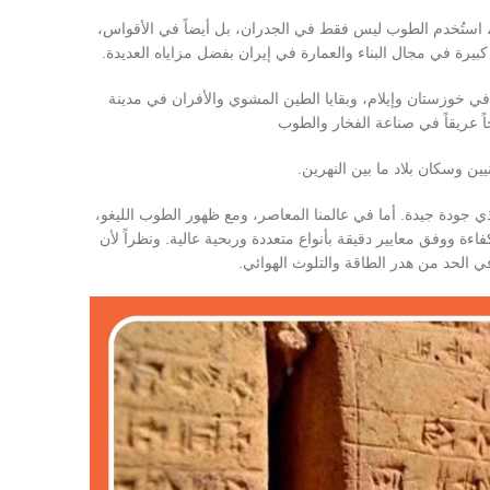
ة، استُخدم الطوب ليس فقط في الجدران، بل أيضاً في الأقواس،
يرة في مجال البناء والعمارة في إيران بفضل مزاياه العديدة.
ء الآثار، ومع العثور على مبانٍ طوبية يزيد عمرها عن 6000 عام في خوزستان وإيلام، وبقايا الطين المشوي والأفران في مدينة
 عريقاً في صناعة الفخار والطوب
ين وسكان بلاد ما بين النهرين.
جودة جيدة. أما في عالمنا المعاصر، ومع ظهور الطوب الليغو،
بكفاءة ووفق معايير دقيقة بأنواع متعددة وربحية عالية. ونظراً لأن
 في الحد من هدر الطاقة والتلوث الهوائي.