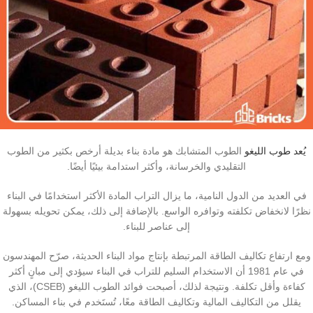
يُعد طوب الليغو
الطوب المتشابك هو مادة بناء بديلة أرخص بكثير من الطوب
التقليدي والخرسانة، وأكثر استدامة بيئيًا أيضًا.
في العديد من الدول النامية، ما يزال التراب المادة الأكثر استخدامًا في البناء
نظرًا لانخفاض تكلفته وتوافره الواسع. بالإضافة إلى ذلك، يمكن تحويله بسهولة
إلى عناصر للبناء.
ومع ارتفاع تكاليف الطاقة المرتبطة بإنتاج مواد البناء الحديثة، صرّح المهندسون
في عام 1981 أن الاستخدام السليم للتراب في البناء سيؤدي إلى مبانٍ أكثر
كفاءة وأقل تكلفة. ونتيجة لذلك، أصبحت فوائد الطوب اللیغو (CSEB)، الذي
يقلل من التكاليف المالية وتكاليف الطاقة معًا، تُستَخدم في بناء المساكن.