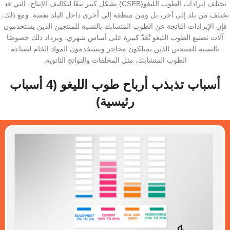
تختلف إيرادات الطوب اللیغو(CSEB) بشكل كبير تبعًا لتكاليف الإنتاج، التي قد
تختلف من بلد إلى آخر، بل ومن منطقة إلى أخرى داخل البلد نفسه. ومع ذلك،
فإن الإيرادات الناتجة عن الطوب المتشابك بالنسبة للمنتجين الذين يستخدمون
آلات تصنيع الطوب اللیغو تُعَدّ كبيرة على أساس شهري. ويزداد ذلك خصوصًا
بالنسبة للمنتجين الذين يمتلكون محاجر ويستخدمون المواد الخام لصناعة
الطوب المتشابك، مثل المخلفات والنواتج الثانوية.
أسباب تذبذب أرباح طوب الليغو (4 أسباب
رئيسية)