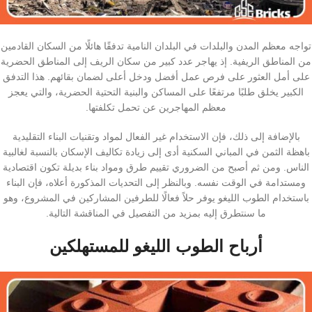
تواجه معظم المدن والبلدات في البلدان النامية تدفقًا هائلًا من السكان القادمين
من المناطق الريفية. إذ يهاجر عدد كبير من سكان الريف إلى المناطق الحضرية
على أمل العثور على فرص عمل أفضل ودخل أعلى لضمان بقائهم. هذا التدفق
الكبير يخلق طلبًا مرتفعًا على المساكن والبنية التحتية الحضرية، والتي يعجز
معظم المهاجرين عن تحمل تكلفتها.
بالإضافة إلى ذلك، فإن الاستخدام غير الفعال لمواد وتقنيات البناء التقليدية
باهظة الثمن في المباني السكنية أدى إلى زيادة تكاليف الإسكان بالنسبة لغالبية
الناس. ومن ثم أصبح من الضروري تقييم طرق ومواد بناء بديلة تكون اقتصادية
ومستدامة في الوقت نفسه. وبالنظر إلى التحديات المذكورة أعلاه، فإن البناء
باستخدام الطوب اللیغو يوفر حلاً فعالًا للطرفين المشاركين في المشروع، وهو
ما سنتطرق إليه بمزيد من التفصيل في المناقشة التالية.
أرباح الطوب اللیغو للمستهلكين