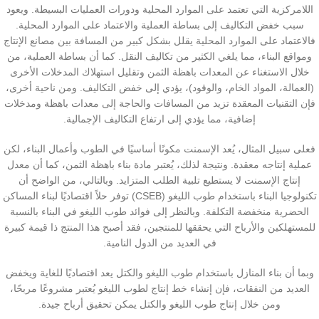
اللامركزية التي تعتمد على الموارد المحلية ودورات العمليات البسيطة. ويعود
سبب خفض التكاليف إلى بساطة العملية والاعتماد على الموارد المحلية.
فالاعتماد على الموارد المحلية يقلل بشكل كبير من المسافة بين مصانع الإنتاج
ومواقع البناء، مما يلغي الكثير من تكاليف النقل. كما أن بساطة العملية، من
خلال الاستغناء عن المعدات باهظة الثمن وتقليل استهلاك المدخلات الأخرى
(العمالة، المواد الخام، والوقود)، يؤدي إلى خفض التكاليف. ومن ناحية أخرى،
فإن التقنيات المعقدة تزيد من المسافات والحاجة إلى معدات باهظة ومدخلات
إضافية، مما يؤدي إلى ارتفاع التكاليف الإجمالية.
فعلى سبيل المثال، يُعد الإسمنت مكونًا أساسيًا في الطوب وأعمال البناء، لكن
عملية إنتاجه معقدة. ونتيجة لذلك، يُعتبر مادة بناء باهظة الثمن، كما أن معدل
إنتاج الإسمنت لا يستطيع تلبية الطلب المتزايد. وبالتالي، من الواضح أن
تكنولوجيا البناء باستخدام طوب الليغو (CSEB) توفر حلاً اقتصاديًا لبناء المساكن
الحضرية منخفضة التكلفة. وبالنظر إلى فوائد طوب الليغو في البناء بالنسبة
للمستهلكين والأرباح التي يحققها للمنتجين، فقد أصبح هذا المنتج ذا قيمة كبيرة
في العديد من الدول النامية.
وبما أن بناء المنازل باستخدام طوب الليغو والكتل يعد اقتصاديًا للغاية ويخفض
العديد من النفقات، فإن إنشاء خط إنتاج لطوب الليغو يُعتبر مشروعًا مربحًا،
ومن خلال إنتاج طوب الليغو والكتل يمكن تحقيق أرباح جيدة.