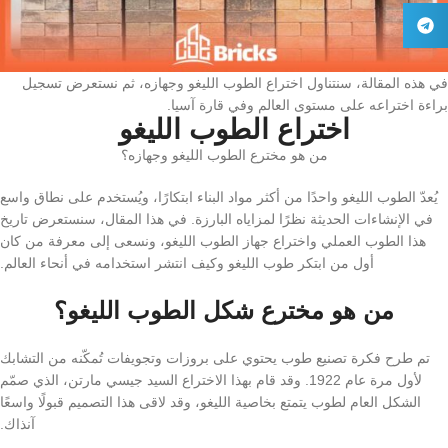
في هذه المقالة، سنتناول اختراع الطوب اللیغو وجهازه، ثم نستعرض تسجيل
براءة اختراعه على مستوى العالم وفي قارة آسيا.
اختراع الطوب اللیغو
من هو مخترع الطوب اللیغو وجهازه؟
يُعدّ الطوب اللیغو واحدًا من أكثر مواد البناء ابتكارًا، ويُستخدم على نطاق واسع
في الإنشاءات الحديثة نظرًا لمزاياه البارزة. في هذا المقال، سنستعرض تاريخ
هذا الطوب العملي واختراع جهاز الطوب اللیغو، ونسعى إلى معرفة من كان
أول من ابتكر طوب الليغو وكيف انتشر استخدامه في أنحاء العالم.
من هو مخترع شكل الطوب اللیغو؟
تم طرح فكرة تصنيع طوب يحتوي على بروزات وتجويفات تُمكّنه من التشابك
لأول مرة عام 1922. وقد قام بهذا الاختراع السيد جيسي مارتن، الذي صمّم
الشكل العام لطوب يتمتع بخاصية اللیغو، وقد لاقى هذا التصميم قبولًا واسعًا
آنذاك.