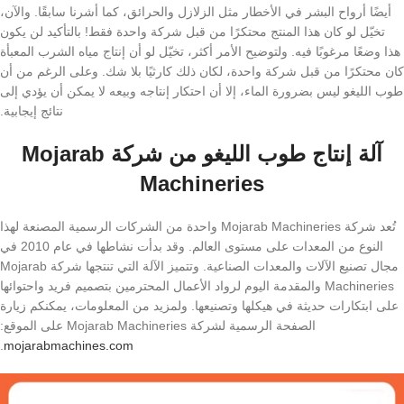
أيضًا أرواح البشر في الأخطار مثل الزلازل والحرائق، كما أشرنا سابقًا. والآن،
تخيّل لو كان هذا المنتج محتكرًا من قبل شركة واحدة فقط! بالتأكيد لن يكون
هذا وضعًا مرغوبًا فيه. ولتوضيح الأمر أكثر، تخيّل لو أن إنتاج مياه الشرب المعبأة
كان محتكرًا من قبل شركة واحدة، لكان ذلك كارثيًا بلا شك. وعلى الرغم من أن
طوب الليغو ليس بضرورة الماء، إلا أن احتكار إنتاجه وبيعه لا يمكن أن يؤدي إلى
نتائج إيجابية.
آلة إنتاج طوب الليغو من شركة Mojarab
Machineries
تُعد شركة Mojarab Machineries واحدة من الشركات الرسمية المصنعة لهذا
النوع من المعدات على مستوى العالم. وقد بدأت نشاطها في عام 2010 في
مجال تصنيع الآلات والمعدات الصناعية. وتتميز الآلة التي تنتجها شركة Mojarab
Machineries والمقدمة اليوم لرواد الأعمال المحترمين بتصميم فريد واحتوائها
على ابتكارات حديثة في هيكلها وتصنيعها. ولمزيد من المعلومات، يمكنكم زيارة
الصفحة الرسمية لشركة Mojarab Machineries على الموقع:
.
mojarabmachines.com