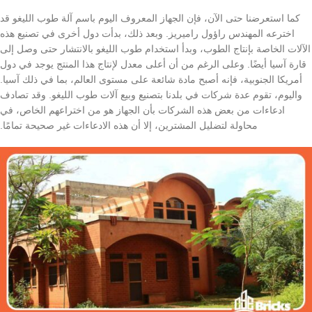
كما استعرضنا حتى الآن، فإن الجهاز المعروف اليوم باسم آلة طوب الليغو قد
اخترعه المهندس راؤول راميريز. وبعد ذلك، بدأت دول أخرى في تصنيع هذه
الآلات الخاصة بإنتاج الطوب، وبدأ استخدام طوب الليغو بالانتشار حتى وصل إلى
قارة آسيا أيضًا. وعلى الرغم من أن أعلى معدل لإنتاج هذا المنتج يوجد في دول
أمريكا الجنوبية، فإنه أصبح مادة شائعة على مستوى العالم، بما في ذلك آسيا.
واليوم، تقوم عدة شركات في بلدنا بتصنيع وبيع آلات طوب الليغو. وقد تصادف
ادعاءات من بعض هذه الشركات بأن الجهاز هو من اختراعهم الخاص، في
محاولة لتضليل المشترين، إلا أن هذه الادعاءات غير صحيحة تمامًا.