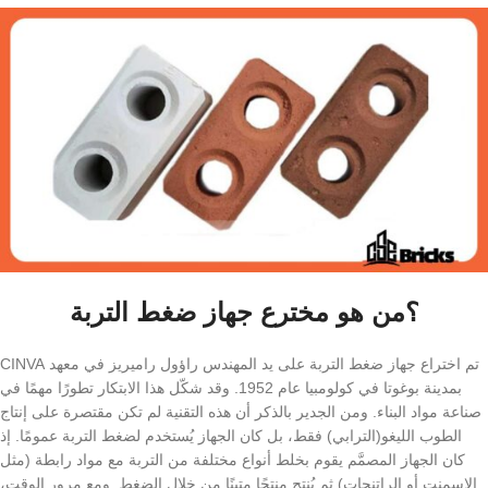
؟من هو مخترع جهاز ضغط التربة
تم اختراع جهاز ضغط التربة على يد المهندس راؤول راميريز في معهد CINVA
بمدينة بوغوتا في كولومبيا عام 1952. وقد شكّل هذا الابتكار تطورًا مهمًا في
صناعة مواد البناء. ومن الجدير بالذكر أن هذه التقنية لم تكن مقتصرة على إنتاج
الطوب اللیغو(الترابي) فقط، بل كان الجهاز يُستخدم لضغط التربة عمومًا. إذ
كان الجهاز المصمَّم يقوم بخلط أنواع مختلفة من التربة مع مواد رابطة (مثل
الإسمنت أو الراتنجات) ثم يُنتج منتجًا متينًا من خلال الضغط. ومع مرور الوقت،