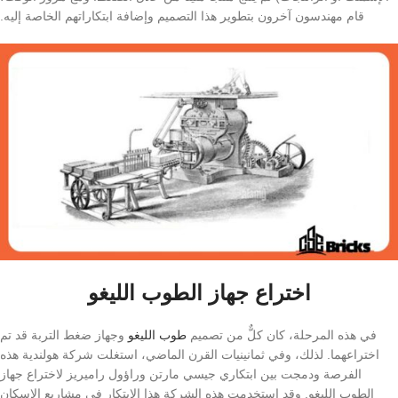
قام مهندسون آخرون بتطوير هذا التصميم وإضافة ابتكاراتهم الخاصة إليه.
اختراع جهاز الطوب اللیغو
في هذه المرحلة، كان كلٌّ من تصميم
طوب الليغو
وجهاز ضغط التربة قد تم
اختراعهما. لذلك، وفي ثمانينيات القرن الماضي، استغلت شركة هولندية هذه
الفرصة ودمجت بين ابتكاري جيسي مارتن وراؤول راميريز لاختراع جهاز
الطوب اللیغو. وقد استخدمت هذه الشركة هذا الابتكار في مشاريع الإسكان