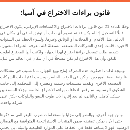
قانون براءات الاختراع في آسيا:
وفقًا للمادة 21 من قانون براءات الاختراع والاكتشافات الإيراني، يكون الاختراع
قابلًا للتسجيل إذا لم يكن قد تم تقديم أي طلب أو توثيق له في أي مكان في
العالم، مثل الأفلام أو المجلات أو الوثائق وغيرها. ولسوء الحظ، في السنوات
الأخيرة، قامت إحدى الشركات المصنعة، مستغلةً قلة معرفة الخبراء المعنيين،
بتقديم طلب تسجيل براءة اختراع لهذا الجهاز، وادّعت أنها المخترع لطوب
الليغو، وأن هذا الاختراع لم يكن مسجلًا في أي مكان في العالم من قبل.
ونتيجة لذلك، احتكرت هذه الشركة إنتاج وبيع الجهاز، مما تسبب في مشكلات
قانونية لبقية الموردين. ولكن في الوقت الحاضر، وبسبب اعتراضات الشركات
المصنعة الأخرى وتقديم مستندات رسمية ومعتبرة إلى المحكمة إلى جانب
الشكوى الرسمية، تم رفض ادعاءات براءة الاختراع الخاصة بهؤلاء المستغلين
بشكل كامل. وبالتالي، لم يعد إنتاج آلات طوب الليغو والبلوكات حكرًا على
شركة واحدة.
ومن جهة أخرى، وبالنظر إلى مزايا واستخدامات طوب الليغو التي تم ذكرها
حتى الآن، يمكن تصنيفه ضمن المنتجات الاستراتيجية المتوافقة مع المصالح
الوطنية. فهو لا يساهم فقط في الحفاظ على الموارد الطبيعية والبيئة، بل يحمي