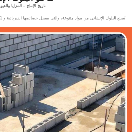
تاريخ الإنتاج – المزايا والعي
يُصنَع البلوك الإنشائي من مواد متنوعة، والتي بفضل خصائصها الفيزيائية والك