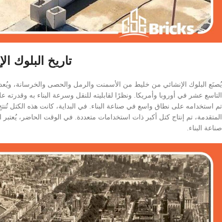
تاريخ البلوك ال
يُصنَع البلوك الإنشائي من خليط من الأسمنت والرمل والحصى والخرسانة، ويُعد م
التاسع عشر في أوروبا وأمريكا. ونظرًا لقابليته للنقل وسرعة البناء به وقدرته ع
تم استخدامه على نطاق واسع في صناعة البناء. في البداية، كانت هذه الكتل تُنتج
المتقدمة، تم إنتاج كتل أكبر ذات استخدامات متعددة. في الوقت الحاضر، يُعتبر
صناعة البناء.