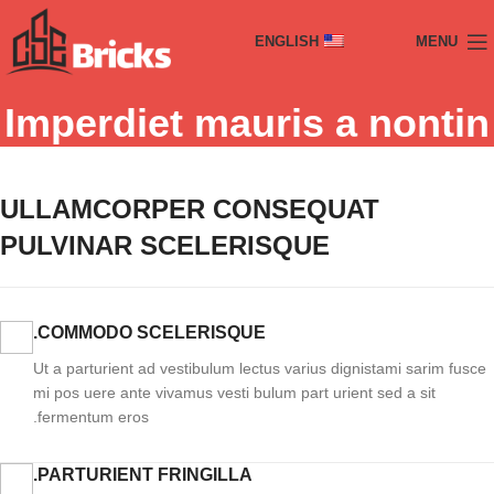
ENGLISH
MENU
Imperdiet mauris a nontin
ULLAMCORPER CONSEQUAT
PULVINAR SCELERISQUE
COMMODO SCELERISQUE.
Ut a parturient ad vestibulum lectus varius dignistami sarim fusce
mi pos uere ante vivamus vesti bulum part urient sed a sit
fermentum eros.
PARTURIENT FRINGILLA.