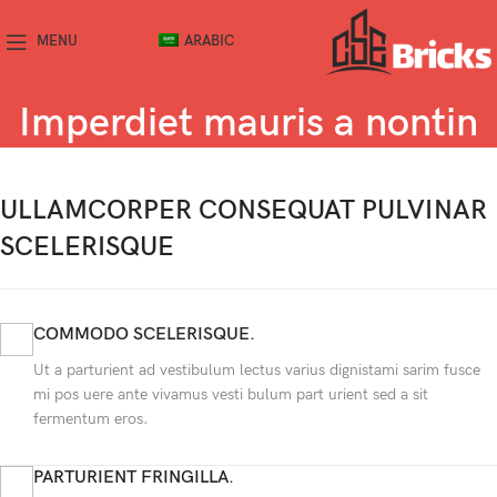
MENU
ARABIC
Imperdiet mauris a nontin
ULLAMCORPER CONSEQUAT PULVINAR
SCELERISQUE
COMMODO SCELERISQUE.
Ut a parturient ad vestibulum lectus varius dignistami sarim fusce
mi pos uere ante vivamus vesti bulum part urient sed a sit
fermentum eros.
PARTURIENT FRINGILLA.