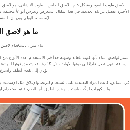
لاصق طوب الليغو، وبشكل عام اللاصق الخاص بالطوب الإنشائي، هو لاصق متعدد
الأخيرة بفضل مزاياه العديدة. في هذا المقال، سنعرض وندرس أنواعاً مختلفة من
الإسمنت، البولي يوريثان، الم
ما هو لاصق الب
بناء منزل باستخدام لاصق 
تتميز لواصق البناء بأنها قوية للغاية وسهلة جداً في الاستخدام. هذه الأنواع م
يؤدي إلى تقدم أنظف وأسرع 
في السابق، كانت المواد التقليدية للبناء تُستخدم للربط والإغلاق مثل الإسمنت
والديكورات تُركّب باستخدام هذه الطرق. أما اليوم، فيتم استخدام 