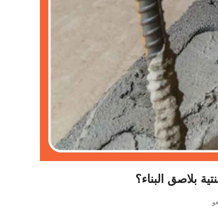
تية بلاصق البناء؟
و