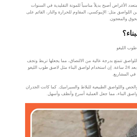
 الأغراض أصبح بديلاً مناسباً للمونة التقليدية في السنوات
 اللواصق مثل: الإيبوكسي، المقاوم للحرارة والنار، القائم على
سحوق والمعجون.
ناء؟
طوب الليغو
ن اللواصق تتمتع بدرجة عالية من الالتصاق، مما يجعلها تربط وتجف
بسرعة. فهي تصل عادةً إلى قوتها الأولية خلال 15 دقيقة، وتحقق قوتها النهائية بعد 24 ساعة. إن استخدام لواصق البناء مثل لاصق طوب الليغو
في المشاريع.
 والجص واللواصق الطبيعية للبلاط والسيراميك. كما كانت الجدران
لواصق البناء، مما جعل العملية أسرع وأنظف وأسهل.