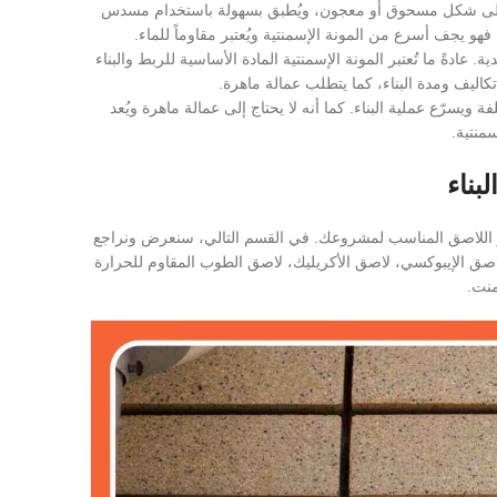
وماً على شكل مسحوق أو معجون، ويُطبق بسهولة باستخدام مسدس
هو يجف أسرع من المونة الإسمنتية ويُعتبر مقاوماً للماء.
 عادةً ما تُعتبر المونة الإسمنتية المادة الأساسية للربط والبناء
اليف ومدة البناء، كما يتطلب عمالة ماهرة.
ويسرّع عملية البناء. كما أنه لا يحتاج إلى عمالة ماهرة ويُعد
منتية.
بناء
ار اللاصق المناسب لمشروعك. في القسم التالي، سنعرض ونراجع
لاصق الإيبوكسي، لاصق الأكريليك، لاصق الطوب المقاوم للحرارة
منت.