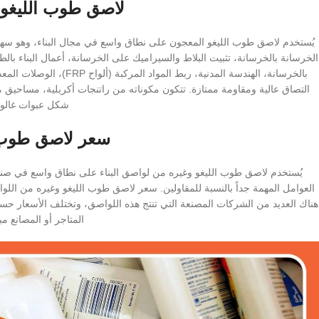
لاصق طوب الليغو 
يُستخدم لاصق طوب الليغو المعجون على نطاق واسع في مجال البناء، وهو سهل 
الخرسانة بالخرسانة، تثبيت البلاط والسيراميك على الخرسانة، أعمال البناء بالطوب
بالخرسانة، الهندسة المدنية، 
التصاق عالية ومقاومة ممتازة. تتكون مكوناته من راتنجات أكريلية، مساحيق 
شكل عبوات غالو
سعر لاصق طوب 
يُستخدم لاصق طوب الليغو وغيره من لواصق البناء على نطاق واسع في صناعة ا
العوامل المهمة جداً بالنسبة للمقاولين. سعر لاصق طوب الليغو وغيره من اللواصق
هناك العديد من الشركات المصنعة التي تنتج هذه اللواصق، وتختلف الأسعار حسب
المتاجر أو المصانع م