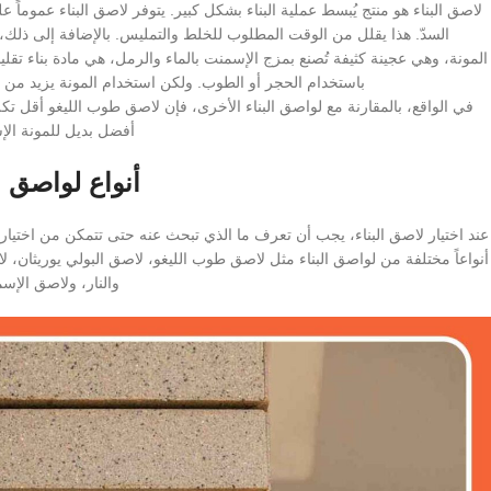
لاصق البناء هو منتج يُبسط عملية البناء بشكل كبير. يتوفر لاصق البناء عم
السدّ. هذا يقلل من الوقت المطلوب للخلط والتمليس. بالإضافة إلى ذلك، ف
المونة، وهي عجينة كثيفة تُصنع بمزج الإسمنت بالماء والرمل، هي مادة بناء تقليدية.
باستخدام الحجر أو الطوب. ولكن استخدام المونة يزيد من تك
في الواقع، بالمقارنة مع لواصق البناء الأخرى، فإن لاصق طوب الليغو أقل تكلفة 
أفضل بديل للمونة الإس
أنواع لواصق ال
عند اختيار لاصق البناء، يجب أن تعرف ما الذي تبحث عنه حتى تتمكن من اختي
أنواعاً مختلفة من لواصق البناء مثل لاصق طوب الليغو، لاصق البولي يوريثان، 
والنار، ولاصق الإس