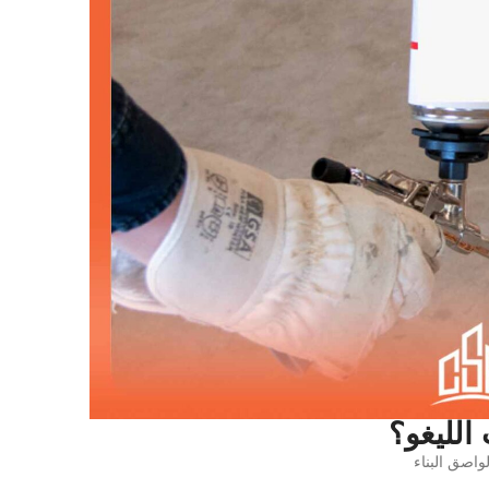
الليغو؟
واصق البناء